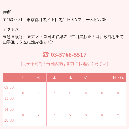
住所
〒153-0051 東京都目黒区上目黒1-16-8 Yファームビル3F
アクセス
東急東横線、東京メトロ日比谷線の『中目黒駅正面口』改札を出て
山手通りを左に進み徒歩2分
03-5768-5517
（完全予約制 / 当日診療は事前に
お電話ください）
月
火
水
木
金
土
日・祝
09:30
～
○
○
×
○
○
○
×
13:00
14:30
～
○
○
×
○
○
○
×
20:00