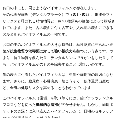
お口の中にも、同じようなバイオフィルムが存在します。
その代表が歯垢（デンタルプラーク）で（
図
1
・図
2
）、細胞外マト
リックスと呼ばれる粘性物質と、約
400
種類もの細菌によって構成さ
れています。また、舌の表面に付く舌苔や、入れ歯の表面にできる
ヌルヌルもバイオフィルムの一種です。
お口の中のバイオフィルムの大きな特徴は、粘性物質に守られた細
菌が
抗生物質や消毒薬に対して強い抵抗力を持つ
という点です。つ
まり、抗生物質を飲んだり、デンタルリンスでうがいをしたりして
も、バイオフィルムそのものを除去することは難しいのです。
歯の表面に付着したバイオフィルムは、虫歯や歯周病の原因になり
ます。さらに、糖尿病・心臓疾患・脳こうそく・低体重児出産な
ど、全身の健康リスクを高めることもわかっています。
このバイオフィルム（歯垢）を取り除くには、歯ブラシやデンタル
フロスなどを使った
機械的な清掃
が欠かせません。しかし、歯周ポ
ケットの奥深くに入り込んだバイオフィルムは、日頃のセルフケア
だけでは取り除くことができません。